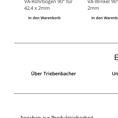
r für
VA-Rohrbogen 90° für
VA-Winkel 90°
42,4 x 2mm
2mm
In den Warenkorb
In den Warenk
E
Über Triebenbacher
Un
Angaben zur Produktsicherheit