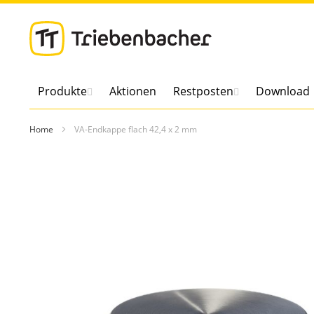
Direkt
zum
Inhalt
Produkte
Aktionen
Restposten
Download
Home
VA-Endkappe flach 42,4 x 2 mm
Zum
Ende
der
Bildergalerie
springen