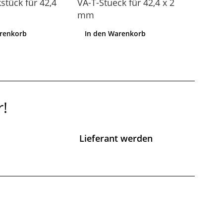
stück für 42,4
VA-T-Stueck für 42,4 x 2
mm
arenkorb
In den Warenkorb
r!
Lieferant werden