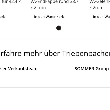
 für 42,4 x
VA-Endkappe rund 33,7
VA-Gelenk
x 2 mm
x 2mm
orb
In den Warenkorb
In den W
rfahre mehr über Triebenbache
ser Verkaufsteam
SOMMER Group