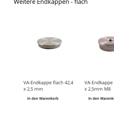
Weitere Endkappen - flach
h 42,4
VA-Endkappe flach 42,4
VA-Endkappe f
x 2,5 mm
x 2,5mm M8
In den Warenkorb
In den Warenk