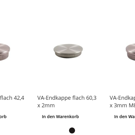
lach 42,4
VA-Endkappe flach 60,3
VA-Endkap
x 2mm
x 3mm M
orb
In den Warenkorb
In den W