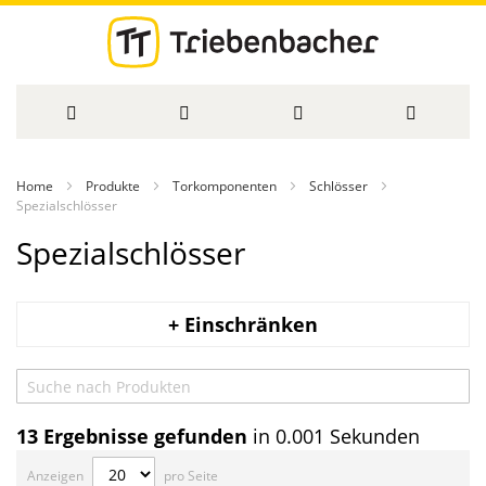
Direkt
Home
Produkte
Torkomponenten
Schlösser
zum
Spezialschlösser
Spezialschlösser
Inhalt
+ Einschränken
13
Ergebnisse gefunden
in 0.001 Sekunden
Anzeigen
pro Seite