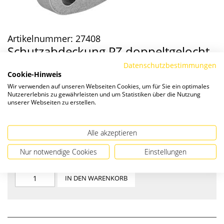
Artikelnummer:
27408
Schutzabdeckung PZ doppeltgelocht
Datenschutzbestimmungen
Schutzabdeckung PZ doppeltgelocht , Stahl roh
Cookie-Hinweis
zum schweißen
Wir verwenden auf unseren Webseiten Cookies, um für Sie ein optimales
Nutzererlebnis zu gewährleisten und um Statistiken über die Nutzung
unserer Webseiten zu erstellen.
Wunschliste
Vergleichen
Alle akzeptieren
Die Preise verstehen sich zzgl. ges. MwSt. und
Versandkosten
.
Nur notwendige Cookies
Einstellungen
IN DEN WARENKORB