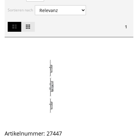
Sortieren nach
List
Grid
Ansicht
1
als
Artikelnummer:
27447