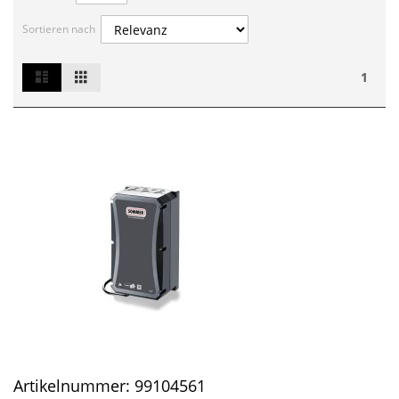
Sortieren nach
List
Grid
Ansicht
1
als
Artikelnummer:
99104561