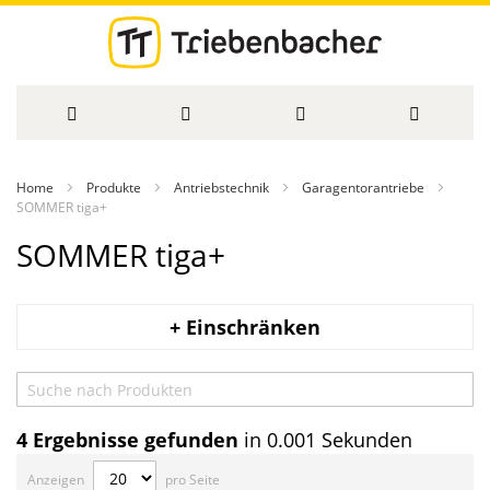
Direkt
Home
Produkte
Antriebstechnik
Garagentorantriebe
zum
SOMMER tiga+
SOMMER tiga+
Inhalt
+ Einschränken
4
Ergebnisse gefunden
in 0.001 Sekunden
Anzeigen
pro Seite