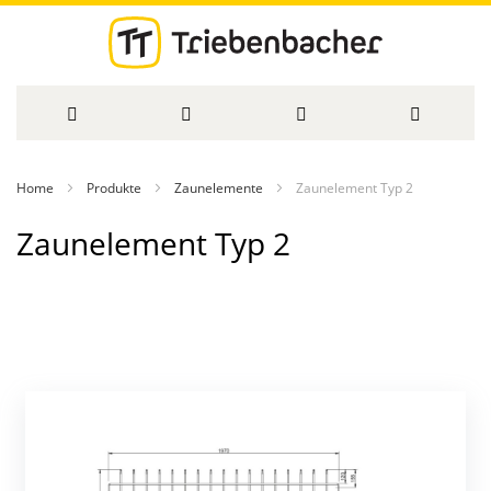
Direkt
Home
Produkte
Zaunelemente
Zaunelement Typ 2
zum
Zaunelement Typ 2
Inhalt