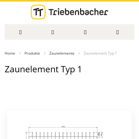
Direkt
Home
Produkte
Zaunelemente
Zaunelement Typ 1
zum
Zaunelement Typ 1
Inhalt