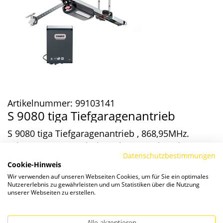
Artikelnummer:
99103141
S 9080 tiga Tiefgaragenantrieb
S 9080 tiga Tiefgaragenantrieb , 868,95MHz.
schwarz NetzSt.-Schuko , ohne Handsender
Datenschutzbestimmungen
Cookie-Hinweis
Wunschliste
Vergleichen
Wir verwenden auf unseren Webseiten Cookies, um für Sie ein optimales
Nutzererlebnis zu gewährleisten und um Statistiken über die Nutzung
unserer Webseiten zu erstellen.
Die Preise verstehen sich zzgl. ges. MwSt. und
Versandkosten
.
Alle akzeptieren