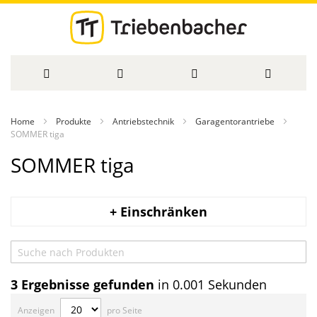
Direkt
Home
Produkte
Antriebstechnik
Garagentorantriebe
zum
SOMMER tiga
SOMMER tiga
Inhalt
+ Einschränken
3
Ergebnisse gefunden
in 0.001 Sekunden
Anzeigen
pro Seite