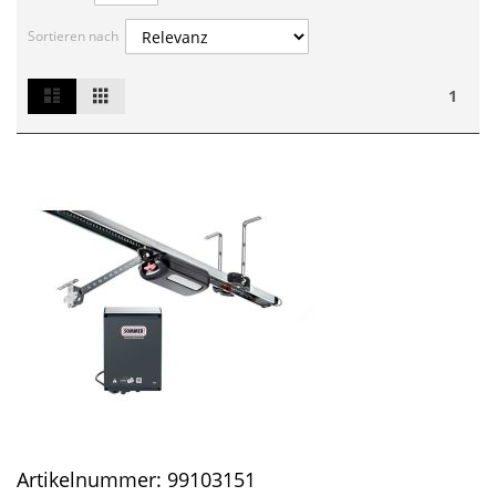
Sortieren nach
List
Grid
Ansicht
1
als
Artikelnummer:
99103151