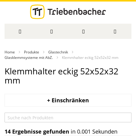
Direkt
Home
Produkte
Glastechnik
zum
Glasklemmsysteme mit AbZ.
Klemmhalter eckig 52x52x32 mm
Inhalt
Klemmhalter eckig 52x52x32
mm
+ Einschränken
14
Ergebnisse gefunden
in 0.001 Sekunden