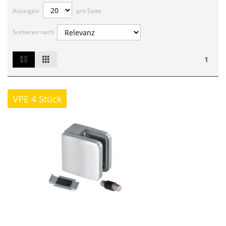
Anzeigen
pro Seite
Sortieren nach
List
Grid
Ansicht
1
als
VPE 4 Stück