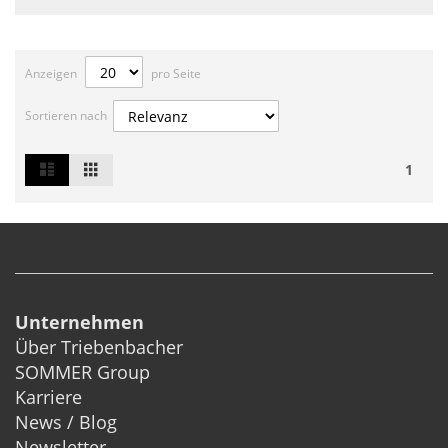
Anzeigen
pro Seite
Sortieren nach
List
Grid
Ansicht
1
als
Unternehmen
Über Triebenbacher
SOMMER Group
Karriere
News / Blog
Newsletter