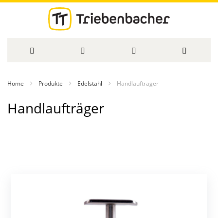
Direkt
Home
Produkte
Edelstahl
Handlaufträger
zum
Handlaufträger
Inhalt