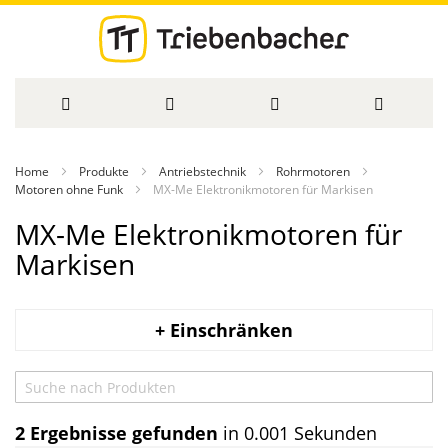
Direkt
Home
Produkte
Antriebstechnik
Rohrmotoren
zum
Motoren ohne Funk
MX-Me Elektronikmotoren für Markisen
Inhalt
MX-Me Elektronikmotoren für
Markisen
+ Einschränken
2
Ergebnisse gefunden
in 0.001 Sekunden