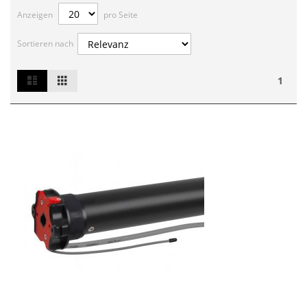
Anzeigen
pro Seite
Sortieren nach
List
Grid
Ansicht
1
als