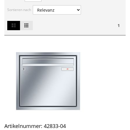
Sortieren nach
List
Grid
Ansicht
1
als
Artikelnummer:
42833-04