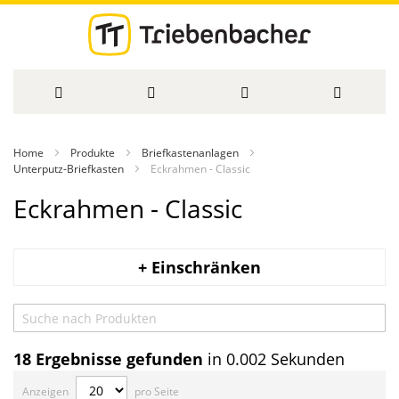
Direkt
Home
Produkte
Briefkastenanlagen
zum
Unterputz-Briefkasten
Eckrahmen - Classic
Inhalt
Eckrahmen - Classic
+ Einschränken
18
Ergebnisse gefunden
in 0.002 Sekunden
Anzeigen
pro Seite