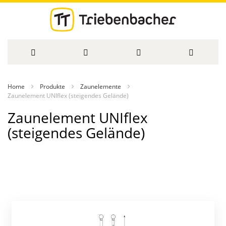
Direkt
Home
Produkte
Zaunelemente
zum
Zaunelement UNIflex (steigendes Gelände)
Zaunelement UNIflex
Inhalt
(steigendes Gelände)