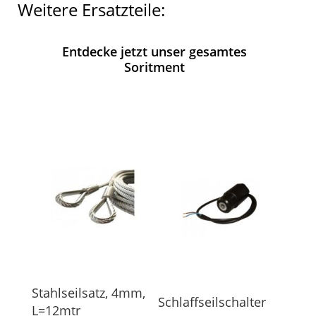
Weitere Ersatzteile:
Entdecke jetzt unser gesamtes
Soritment
e
Stahlseilsatz, 4mm,
Stahl
Schlaffseilschalter
ung
L=12mtr
FELC