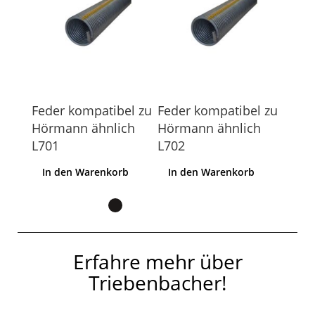
Feder kompatibel zu
Feder kompatibel zu
Feder
kzeug
Hörmann ähnlich
Hörmann ähnlich
Hörm
L701
L702
L703
b
In den Warenkorb
In den Warenkorb
In 
Erfahre mehr über
Triebenbacher!