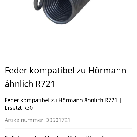
Zum
Anfang
Feder kompatibel zu Hörmann
der
Bildergalerie
ähnlich R721
springen
Feder kompatibel zu Hörmann ähnlich R721 |
Ersetzt R30
Artikelnummer
D0501721