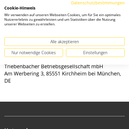
Datenschutzbestimmungen
Cookie-Hinweis
Verfügbarkeit:
Wir verwenden auf unseren Webseiten Cookies, um für Sie ein optimales
Nutzererlebnis zu gewährleisten und um Statistiken über die Nutzung
unserer Webseiten zu erstellen.
Alle akzeptieren
Angaben zur Produktsicherheit
Nur notwendige Cookies
Einstellungen
Hersteller/EU verantwortliche Person:
Triebenbacher Betriebsgesellschaft mbH
Am Werbering 3, 85551 Kirchheim bei München,
DE