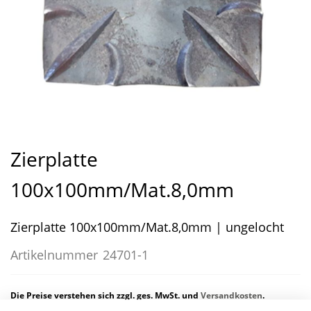
Zum
Anfang
Zierplatte
der
Bildergalerie
100x100mm/Mat.8,0mm
springen
Zierplatte 100x100mm/Mat.8,0mm | ungelocht
Artikelnummer
24701-1
Die Preise verstehen sich zzgl. ges. MwSt. und
Versandkosten
.