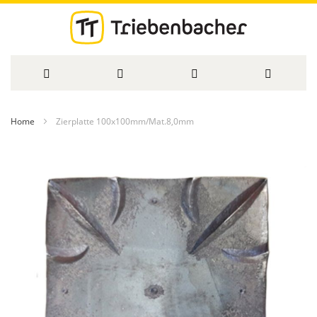
Direkt
Home
Zierplatte 100x100mm/Mat.8,0mm
zum
Zum
Inhalt
Ende
der
Bildergalerie
springen