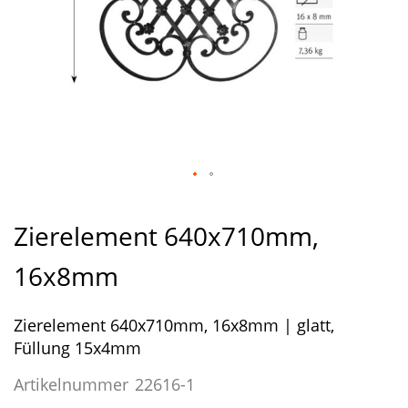
Zum
Anfang
Zierelement 640x710mm,
der
Bildergalerie
16x8mm
springen
Zierelement 640x710mm, 16x8mm | glatt,
Füllung 15x4mm
Artikelnummer
22616-1