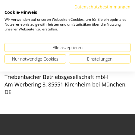
Die Preise verstehen sich zzgl. ges. MwSt. und
Versandkosten
.
Datenschutzbestimmungen
Cookie-Hinweis
Verfügbarkeit:
Wir verwenden auf unseren Webseiten Cookies, um für Sie ein optimales
Nutzererlebnis zu gewährleisten und um Statistiken über die Nutzung
unserer Webseiten zu erstellen.
Alle akzeptieren
Angaben zur Produktsicherheit
Nur notwendige Cookies
Einstellungen
Hersteller/EU verantwortliche Person:
Triebenbacher Betriebsgesellschaft mbH
Am Werbering 3, 85551 Kirchheim bei München,
DE