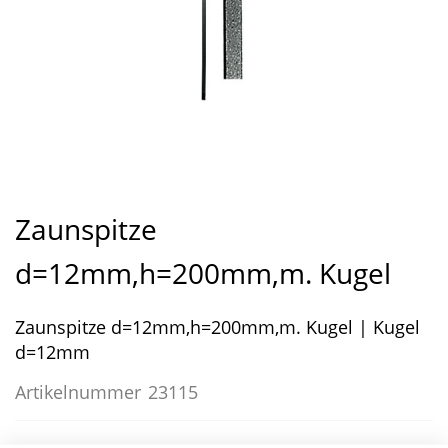
Zum
Anfang
Zaunspitze
der
Bildergalerie
d=12mm,h=200mm,m. Kugel
springen
Zaunspitze d=12mm,h=200mm,m. Kugel | Kugel
d=12mm
Artikelnummer
23115