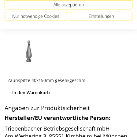
Alle akzeptieren
Passendes Zubehör
Nur notwendige Cookies
Einstellungen
Zaunspitze 40x150mm gesenkgeschm.
In den Warenkorb
Angaben zur Produktsicherheit
Hersteller/EU verantwortliche Person:
Triebenbacher Betriebsgesellschaft mbH
Am Werbering 3, 85551 Kirchheim bei München,