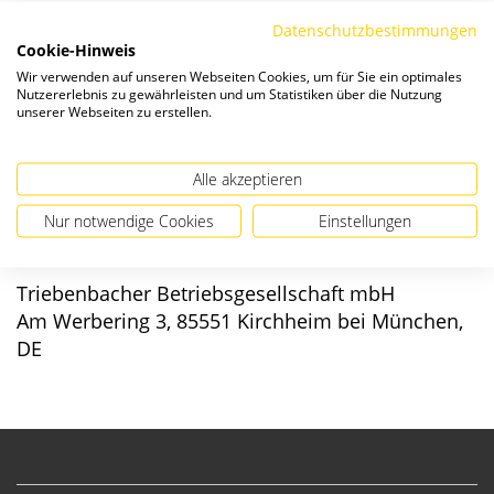
Die Preise verstehen sich zzgl. ges. MwSt. und
Versandkosten
.
Datenschutzbestimmungen
Cookie-Hinweis
Verfügbarkeit:
Wir verwenden auf unseren Webseiten Cookies, um für Sie ein optimales
Nutzererlebnis zu gewährleisten und um Statistiken über die Nutzung
unserer Webseiten zu erstellen.
Alle akzeptieren
Angaben zur Produktsicherheit
Nur notwendige Cookies
Einstellungen
Hersteller/EU verantwortliche Person:
Triebenbacher Betriebsgesellschaft mbH
Am Werbering 3, 85551 Kirchheim bei München,
DE