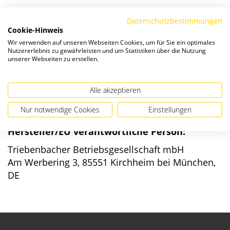
Datenschutzbestimmungen
Die Preise verstehen sich zzgl. ges. MwSt. und
Versandkosten
.
Cookie-Hinweis
Wir verwenden auf unseren Webseiten Cookies, um für Sie ein optimales
Verfügbarkeit:
Nutzererlebnis zu gewährleisten und um Statistiken über die Nutzung
unserer Webseiten zu erstellen.
Alle akzeptieren
Nur notwendige Cookies
Einstellungen
Angaben zur Produktsicherheit
Hersteller/EU verantwortliche Person:
Triebenbacher Betriebsgesellschaft mbH
Am Werbering 3, 85551 Kirchheim bei München,
DE