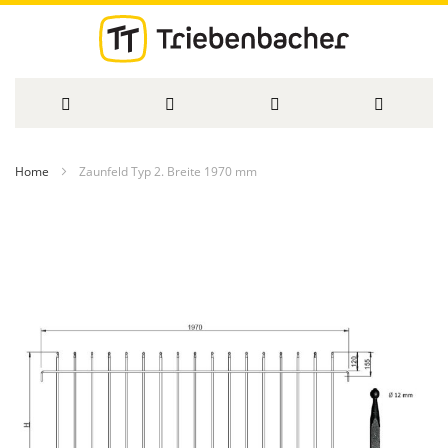
Direkt
Home
Zaunfeld Typ 2. Breite 1970 mm
zum
Zum
Inhalt
Ende
der
Bildergalerie
springen