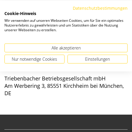
Die Preise verstehen sich zzgl. ges. MwSt. und
Versandkosten
.
Datenschutzbestimmungen
Cookie-Hinweis
Verfügbarkeit:
Wir verwenden auf unseren Webseiten Cookies, um für Sie ein optimales
Nutzererlebnis zu gewährleisten und um Statistiken über die Nutzung
unserer Webseiten zu erstellen.
Alle akzeptieren
Angaben zur Produktsicherheit
Nur notwendige Cookies
Einstellungen
Hersteller/EU verantwortliche Person:
Triebenbacher Betriebsgesellschaft mbH
Am Werbering 3, 85551 Kirchheim bei München,
DE