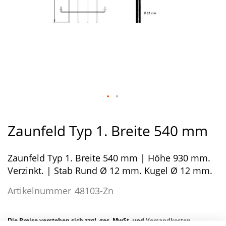
Zum
Anfang
Zaunfeld Typ 1. Breite 540 mm
der
Bildergalerie
Zaunfeld Typ 1. Breite 540 mm | Höhe 930 mm.
springen
Verzinkt. | Stab Rund Ø 12 mm. Kugel Ø 12 mm.
Artikelnummer
48103-Zn
Die Preise verstehen sich zzgl. ges. MwSt. und
Versandkosten
.