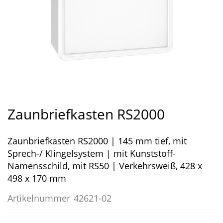
Zum
Anfang
Zaunbriefkasten RS2000
der
Bildergalerie
Zaunbriefkasten RS2000 | 145 mm tief, mit
springen
Sprech-/ Klingelsystem | mit Kunststoff-
Namensschild, mit RS50 | Verkehrsweiß, 428 x
498 x 170 mm
Artikelnummer
42621-02