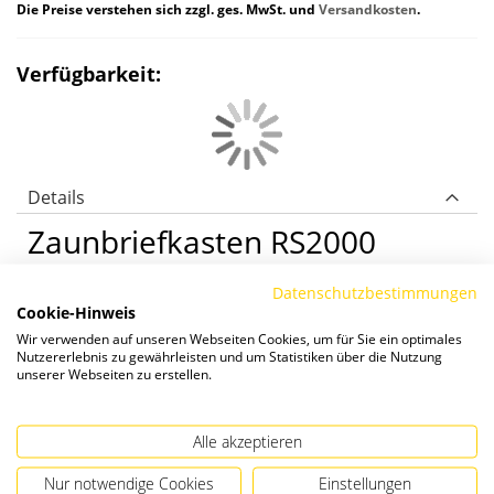
Die Preise verstehen sich zzgl. ges. MwSt. und
Versandkosten
.
Verfügbarkeit:
Details
Zaunbriefkasten RS2000
Das abgerundete Design des RS2000 ist
Datenschutzbestimmungen
Cookie-Hinweis
äußerst stabil und besteht aus einem
Wir verwenden auf unseren Webseiten Cookies, um für Sie ein optimales
umlaufenden ALU-Profil. Der Einwurf der Post
Nutzererlebnis zu gewährleisten und um Statistiken über die Nutzung
erfolgt von vorne, die Entnahme von hinten.
unserer Webseiten zu erstellen.
Wahlweise farbig pulverbeschichtet oder
eloxiert erhältlich.
Alle akzeptieren
Nur notwendige Cookies
Einstellungen