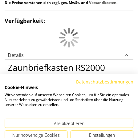
Die Preise verstehen sich zzgl. ges. MwSt. und
Versandkosten
.
Verfügbarkeit:
Details
Zaunbriefkasten RS2000
Das abgerundete Design des RS2000 ist
Datenschutzbestimmungen
Cookie-Hinweis
äußerst stabil und besteht aus einem
Wir verwenden auf unseren Webseiten Cookies, um für Sie ein optimales
umlaufenden ALU-Profil. Der Einwurf der Post
Nutzererlebnis zu gewährleisten und um Statistiken über die Nutzung
erfolgt von vorne, die Entnahme von hinten.
unserer Webseiten zu erstellen.
Wahlweise farbig pulverbeschichtet oder
eloxiert erhältlich.
Alle akzeptieren
Nur notwendige Cookies
Einstellungen