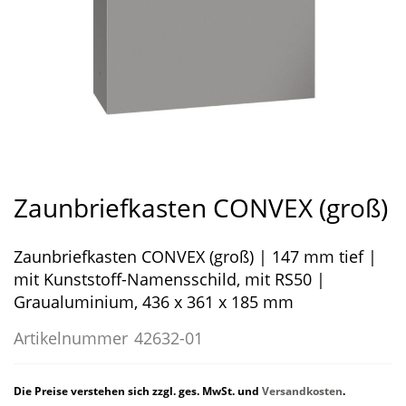
Zum
Anfang
Zaunbriefkasten CONVEX (groß)
der
Bildergalerie
Zaunbriefkasten CONVEX (groß) | 147 mm tief |
springen
mit Kunststoff-Namensschild, mit RS50 |
Graualuminium, 436 x 361 x 185 mm
Artikelnummer
42632-01
Die Preise verstehen sich zzgl. ges. MwSt. und
Versandkosten
.