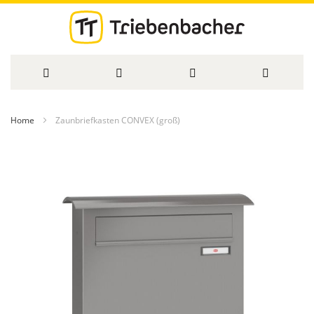
Direkt
Home
Zaunbriefkasten CONVEX (groß)
zum
Zum
Inhalt
Ende
der
Bildergalerie
springen