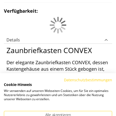
Verfügbarkeit:
Details
Zaunbriefkasten CONVEX
Der elegante Zaunbriefkasten CONVEX, dessen
Kastengehäuse aus einem Stück gebogen ist,
verfügt neben dem allseitig überstehenden
Datenschutzbestimmungen
Regendach über einen Schrägeinwurf. Dieser
Cookie-Hinweis
ermöglicht einen problemlosen Einwurf
Wir verwenden auf unseren Webseiten Cookies, um für Sie ein optimales
dickerer Zeitungen und Zeitschriften. Der
Nutzererlebnis zu gewährleisten und um Statistiken über die Nutzung
unserer Webseiten zu erstellen.
Einwurf der Post erfolgt von vorne, die
Entnahme von hinten. Erhältlich aus Galfan-
Stahl oder Edelstahl V4A.
Alle akzeptieren