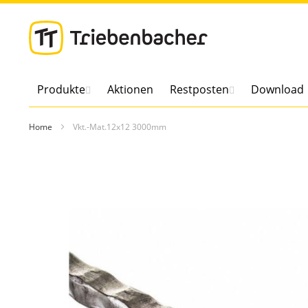
Direkt
zum
Inhalt
Produkte
Aktionen
Restposten
Download
Home
Vkt.-Mat.12x12 3000mm
Zum
Ende
der
Bildergalerie
springen