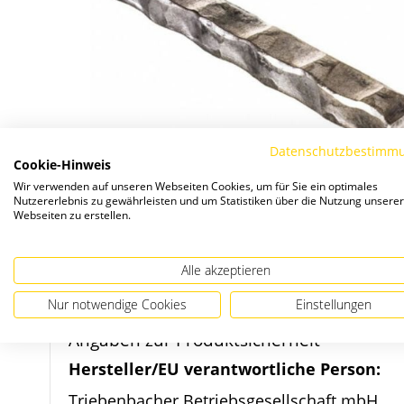
Datenschutzbestimm
Cookie-Hinweis
Wir verwenden auf unseren Webseiten Cookies, um für Sie ein optimales
Nutzererlebnis zu gewährleisten und um Statistiken über die Nutzung unserer
Webseiten zu erstellen.
Zum
Alle akzeptieren
Anfang
Nur notwendige Cookies
Einstellungen
der
Bildergalerie
Angaben zur Produktsicherheit
springen
Hersteller/EU verantwortliche Person:
Triebenbacher Betriebsgesellschaft mbH