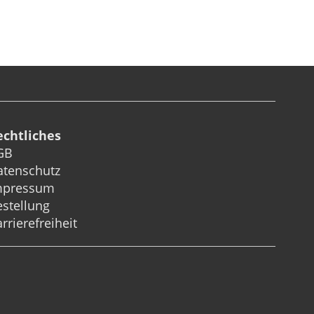
echtliches
GB
atenschutz
mpressum
stellung
rrierefreiheit