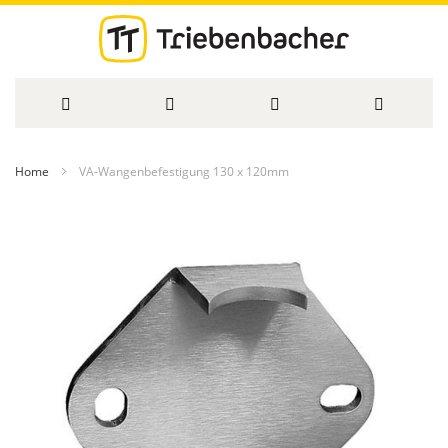
Direkt
Home
VA-Wangenbefestigung 130 x 120mm
zum
Zum
Inhalt
Ende
der
Bildergalerie
springen