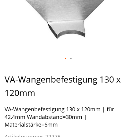
Zum
Anfang
VA-Wangenbefestigung 130 x
der
Bildergalerie
120mm
springen
VA-Wangenbefestigung 130 x 120mm | für
42,4mm Wandabstand=30mm |
Materialstärke=6mm
Artikelnummer
72378