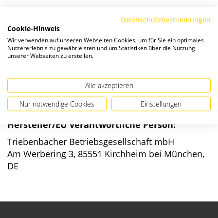
Datenschutzbestimmungen
Die Preise verstehen sich zzgl. ges. MwSt. und
Versandkosten
.
Cookie-Hinweis
Wir verwenden auf unseren Webseiten Cookies, um für Sie ein optimales
Verfügbarkeit:
Nutzererlebnis zu gewährleisten und um Statistiken über die Nutzung
unserer Webseiten zu erstellen.
Alle akzeptieren
Nur notwendige Cookies
Einstellungen
Angaben zur Produktsicherheit
Hersteller/EU verantwortliche Person:
Triebenbacher Betriebsgesellschaft mbH
Am Werbering 3, 85551 Kirchheim bei München,
DE