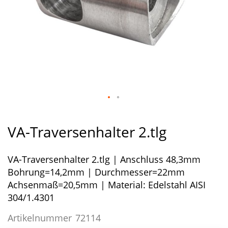
Zum
Anfang
VA-Traversenhalter 2.tlg
der
Bildergalerie
VA-Traversenhalter 2.tlg | Anschluss 48,3mm
springen
Bohrung=14,2mm | Durchmesser=22mm
Achsenmaß=20,5mm | Material: Edelstahl AISI
304/1.4301
Artikelnummer
72114