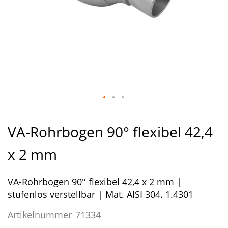
Zum
Anfang
VA-Rohrbogen 90° flexibel 42,4
der
Bildergalerie
x 2 mm
springen
VA-Rohrbogen 90° flexibel 42,4 x 2 mm |
stufenlos verstellbar | Mat. AISI 304. 1.4301
Artikelnummer
71334