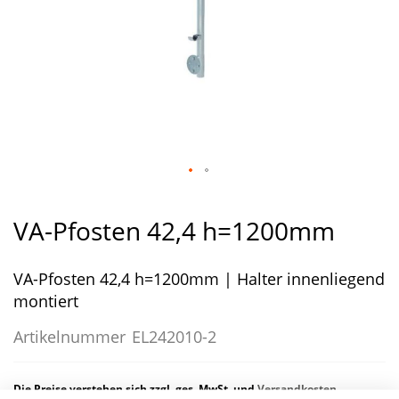
Zum
Anfang
VA-Pfosten 42,4 h=1200mm
der
Bildergalerie
VA-Pfosten 42,4 h=1200mm | Halter innenliegend
springen
montiert
Artikelnummer
EL242010-2
Die Preise verstehen sich zzgl. ges. MwSt. und
Versandkosten
.