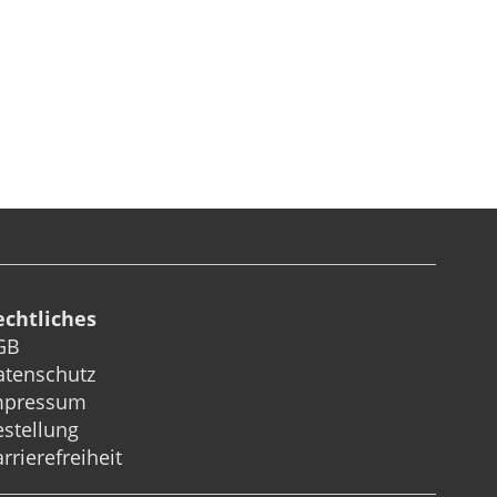
echtliches
GB
atenschutz
mpressum
stellung
rrierefreiheit