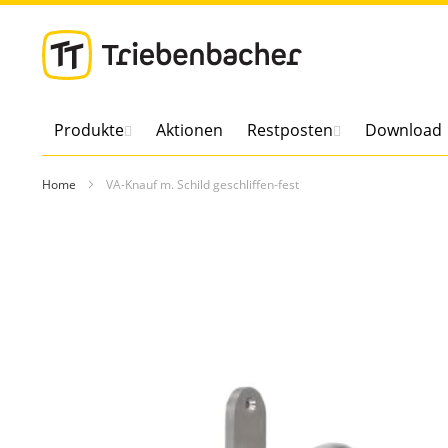
Direkt
zum
Inhalt
Produkte
Aktionen
Restposten
Download
Home
VA-Knauf m. Schild geschliffen-fest
Zum
Ende
der
Bildergalerie
springen