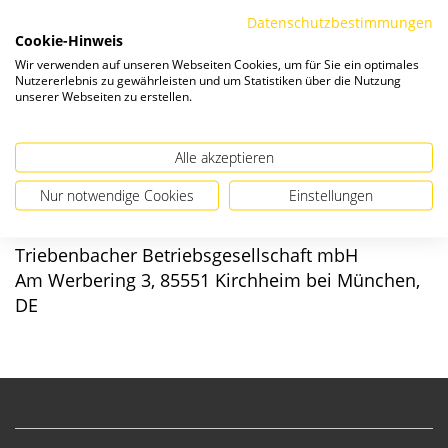
Die Preise verstehen sich zzgl. ges. MwSt. und
Versandkosten
.
Datenschutzbestimmungen
Cookie-Hinweis
Verfügbarkeit:
Wir verwenden auf unseren Webseiten Cookies, um für Sie ein optimales
Nutzererlebnis zu gewährleisten und um Statistiken über die Nutzung
unserer Webseiten zu erstellen.
Alle akzeptieren
Angaben zur Produktsicherheit
Nur notwendige Cookies
Einstellungen
Hersteller/EU verantwortliche Person:
Triebenbacher Betriebsgesellschaft mbH
Am Werbering 3, 85551 Kirchheim bei München,
DE