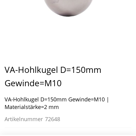
Zum
Anfang
VA-Hohlkugel D=150mm
der
Bildergalerie
Gewinde=M10
springen
VA-Hohlkugel D=150mm Gewinde=M10 |
Materialstärke=2 mm
Artikelnummer
72648