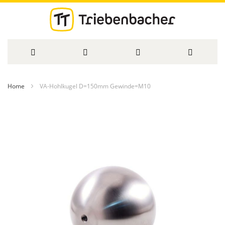
Direkt
Home
VA-Hohlkugel D=150mm Gewinde=M10
zum
Zum
Inhalt
Ende
der
Bildergalerie
springen