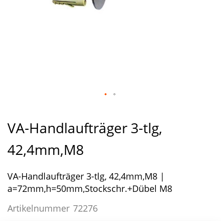
Zum
Anfang
VA-Handlaufträger 3-tlg,
der
Bildergalerie
42,4mm,M8
springen
VA-Handlaufträger 3-tlg, 42,4mm,M8 |
a=72mm,h=50mm,Stockschr.+Dübel M8
Artikelnummer
72276