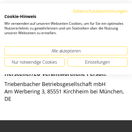
Die Preise verstehen sich zzgl. ges. MwSt. und
Versandkosten
.
Datenschutzbestimmungen
Cookie-Hinweis
Wir verwenden auf unseren Webseiten Cookies, um für Sie ein optimales
Verfügbarkeit:
Nutzererlebnis zu gewährleisten und um Statistiken über die Nutzung
unserer Webseiten zu erstellen.
Alle akzeptieren
Nur notwendige Cookies
Einstellungen
Angaben zur Produktsicherheit
Hersteller/EU verantwortliche Person:
Triebenbacher Betriebsgesellschaft mbH
Am Werbering 3, 85551 Kirchheim bei München,
DE