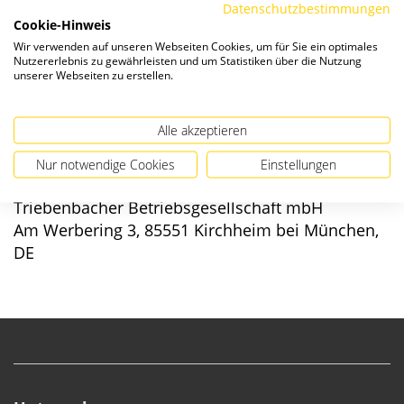
Datenschutzbestimmungen
Cookie-Hinweis
Verfügbarkeit:
Wir verwenden auf unseren Webseiten Cookies, um für Sie ein optimales
Nutzererlebnis zu gewährleisten und um Statistiken über die Nutzung
unserer Webseiten zu erstellen.
Alle akzeptieren
Angaben zur Produktsicherheit
Nur notwendige Cookies
Einstellungen
Hersteller/EU verantwortliche Person:
Triebenbacher Betriebsgesellschaft mbH
Am Werbering 3, 85551 Kirchheim bei München,
DE