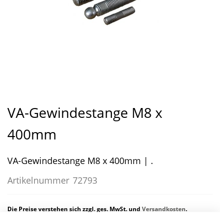
Zum
Anfang
VA-Gewindestange M8 x
der
Bildergalerie
400mm
springen
VA-Gewindestange M8 x 400mm | .
Artikelnummer
72793
Die Preise verstehen sich zzgl. ges. MwSt. und
Versandkosten
.