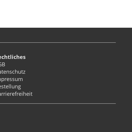
echtliches
GB
atenschutz
mpressum
stellung
rrierefreiheit