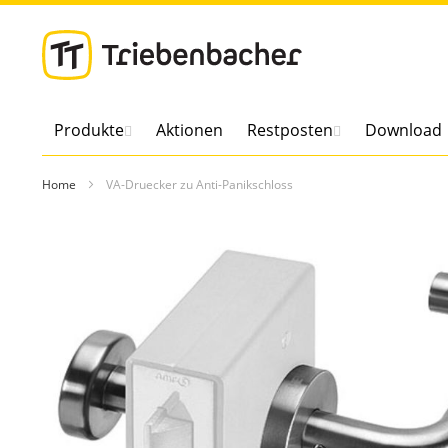
Direkt
zum
Inhalt
Produkte
Aktionen
Restposten
Download
Home
VA-Druecker zu Anti-Panikschloss
Zum
Ende
der
Bildergalerie
springen