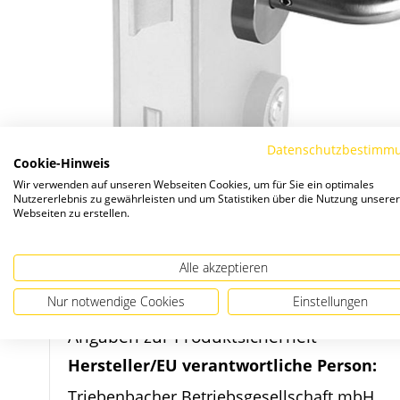
Datenschutzbestimm
Cookie-Hinweis
Wir verwenden auf unseren Webseiten Cookies, um für Sie ein optimales
Nutzererlebnis zu gewährleisten und um Statistiken über die Nutzung unserer
Webseiten zu erstellen.
Zum
Alle akzeptieren
Anfang
Nur notwendige Cookies
Einstellungen
der
Bildergalerie
Angaben zur Produktsicherheit
springen
Hersteller/EU verantwortliche Person:
Triebenbacher Betriebsgesellschaft mbH