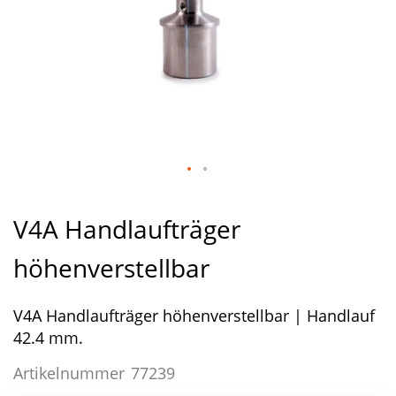
Zum
Anfang
V4A Handlaufträger
der
Bildergalerie
höhenverstellbar
springen
V4A Handlaufträger höhenverstellbar | Handlauf
42.4 mm.
Artikelnummer
77239