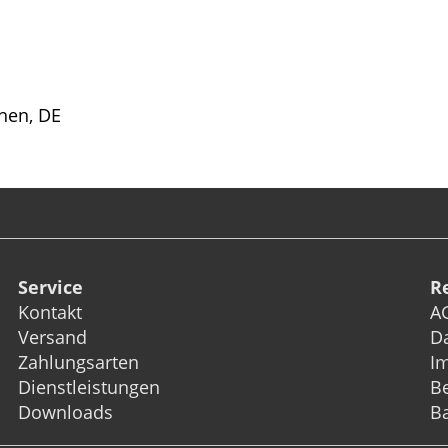
hen, DE
Service
R
Kontakt
A
Versand
D
Zahlungsarten
I
Dienstleistungen
Be
Downloads
Ba