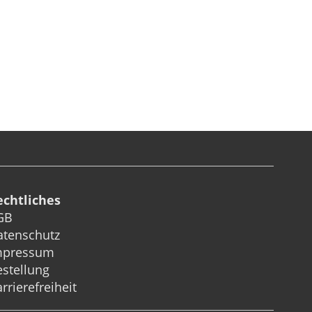
echtliches
GB
atenschutz
mpressum
stellung
rrierefreiheit