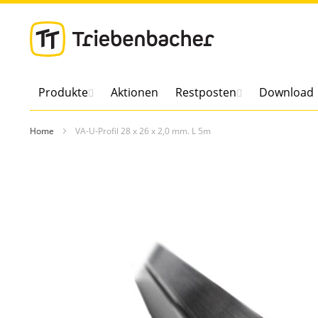
Direkt
zum
Inhalt
Produkte
Aktionen
Restposten
Download
Home
VA-U-Profil 28 x 26 x 2,0 mm. L 5m
Zum
Ende
der
Bildergalerie
springen