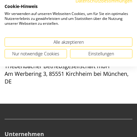
Datenschutzbestimmungen
Verfügbarkeit:
Cookie-Hinweis
Wir verwenden auf unseren Webseiten Cookies, um für Sie ein optimales
Nutzererlebnis zu gewährleisten und um Statistiken über die Nutzung
unserer Webseiten zu erstellen.
Alle akzeptieren
Angaben zur Produktsicherheit
Nur notwendige Cookies
Einstellungen
Hersteller/EU verantwortliche Person:
Triebenbacher Betriebsgesellschaft mbH
Am Werbering 3, 85551 Kirchheim bei München,
DE
Unternehmen