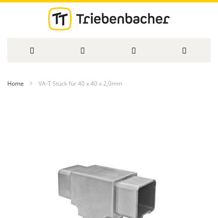
Direkt
Home
VA-T Stück für 40 x 40 x 2,0mm
zum
Zum
Inhalt
Ende
der
Bildergalerie
springen