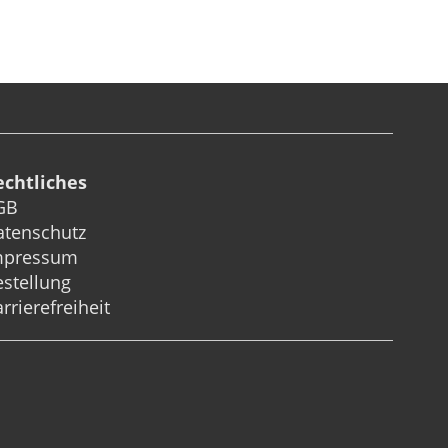
echtliches
GB
atenschutz
mpressum
stellung
rrierefreiheit