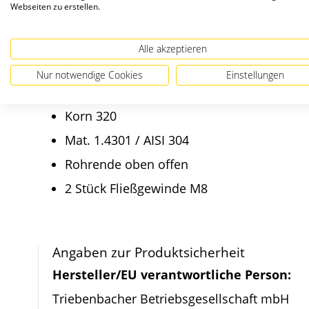
Details
Webseiten zu erstellen.
Bildergalerie
springen
Endpfosten verwendbar für Klemm
Alle akzeptieren
Ohne Glasklemmhalter
Nur notwendige Cookies
Einstellungen
Dübelplatte 100 x 6 mm
Korn 320
Mat. 1.4301 / AISI 304
Rohrende oben offen
2 Stück Fließgewinde M8
Angaben zur Produktsicherheit
Hersteller/EU verantwortliche Person:
Triebenbacher Betriebsgesellschaft mbH