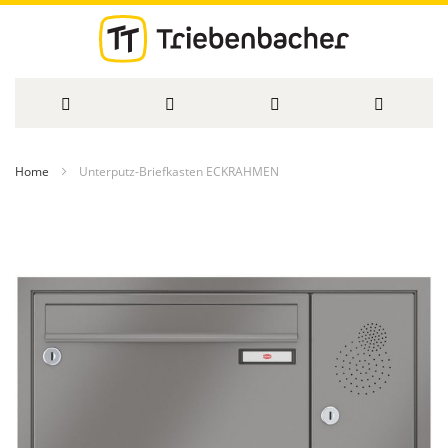
Direkt
Home
Unterputz-Briefkasten ECKRAHMEN
zum
Zum
Inhalt
Ende
der
Bildergalerie
springen