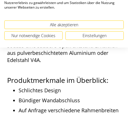
Unterputz-Briefkasten
Nutzererlebnis zu gewährleisten und um Statistiken über die Nutzung
unserer Webseiten zu erstellen.
ECKRAHMEN
Der Eckrahmen überzeugt mit schlichtem
Alle akzeptieren
Design zu einem günstigen Preis. Die
Nur notwendige Cookies
Einstellungen
Maueraussparung wird umfangreich verdeckt,
sodass eine saubere Optik entsteht. Erhältlich
aus pulverbeschichtetem Aluminium oder
Edelstahl V4A.
Produktmerkmale im Überblick:
Schlichtes Design
Bündiger Wandabschluss
Auf Anfrage verschiedene Rahmenbreiten