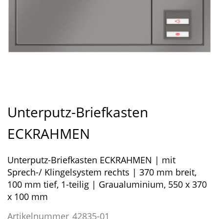
Zum
Anfang
Unterputz-Briefkasten
der
Bildergalerie
ECKRAHMEN
springen
Unterputz-Briefkasten ECKRAHMEN | mit
Sprech-/ Klingelsystem rechts | 370 mm breit,
100 mm tief, 1-teilig | Graualuminium, 550 x 370
x 100 mm
Artikelnummer
42835-01