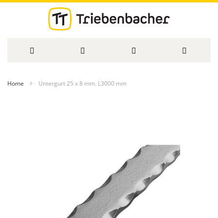
Direkt
Home
Untergurt 25 x 8 mm. L3000 mm
zum
Zum
Inhalt
Ende
der
Bildergalerie
springen