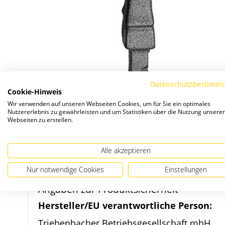
Datenschutzbestimm
Cookie-Hinweis
Wir verwenden auf unseren Webseiten Cookies, um für Sie ein optimales
Nutzererlebnis zu gewährleisten und um Statistiken über die Nutzung unserer
Webseiten zu erstellen.
Zum
Alle akzeptieren
Anfang
Nur notwendige Cookies
Einstellungen
der
Bildergalerie
Angaben zur Produktsicherheit
springen
Hersteller/EU verantwortliche Person:
Triebenbacher Betriebsgesellschaft mbH