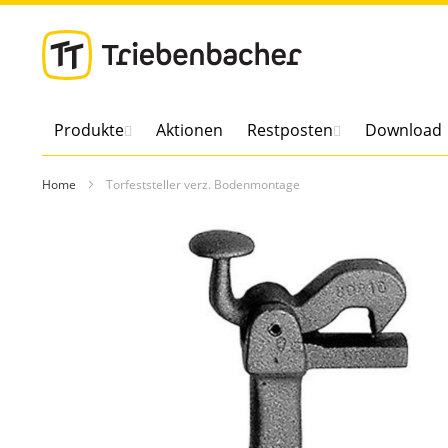
Direkt
zum
Inhalt
Produkte
Aktionen
Restposten
Download
Home
Torfeststeller verz. Bodenmontage
Zum
Ende
der
Bildergalerie
springen