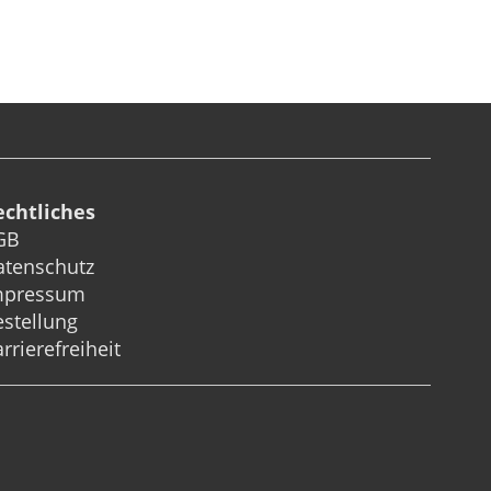
echtliches
GB
atenschutz
mpressum
stellung
rrierefreiheit