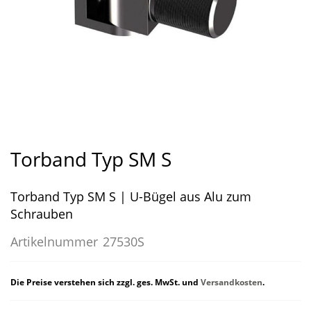
Zum
Anfang
Torband Typ SM S
der
Bildergalerie
Torband Typ SM S | U-Bügel aus Alu zum
springen
Schrauben
Artikelnummer
27530S
Die Preise verstehen sich zzgl. ges. MwSt. und
Versandkosten
.