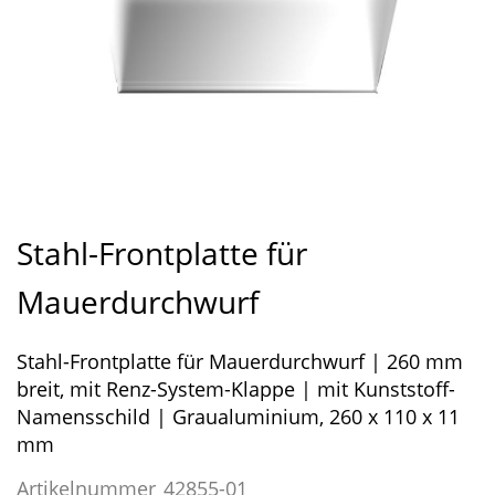
Zum
Anfang
Stahl-Frontplatte für
der
Bildergalerie
Mauerdurchwurf
springen
Stahl-Frontplatte für Mauerdurchwurf | 260 mm
breit, mit Renz-System-Klappe | mit Kunststoff-
Namensschild | Graualuminium, 260 x 110 x 11
mm
Artikelnummer
42855-01