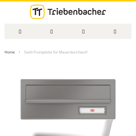
Direkt
Home
Stahl-Frontplatte für Mauerdurchwurf
zum
Zum
Inhalt
Ende
der
Bildergalerie
springen