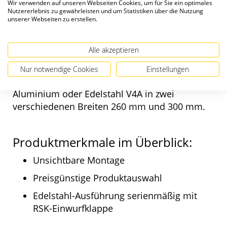
Frontplatte inkl.
Wir verwenden auf unseren Webseiten Cookies, um für Sie ein optimales
Nutzererlebnis zu gewährleisten und um Statistiken über die Nutzung
Einwurfklappe
unserer Webseiten zu erstellen.
Eine Frontplatten mit Einwurfklappe bietet eine
Alle akzeptieren
einfache Lösung im Renovierungsbereich.
Zudem ist sie sind für kleinere Wohneinheiten
Nur notwendige Cookies
Einstellungen
bestens geeignet. Erhältlich aus Galfan-Stahl,
Aluminium oder Edelstahl V4A in zwei
verschiedenen Breiten 260 mm und 300 mm.
Produktmerkmale im Überblick:
Unsichtbare Montage
Preisgünstige Produktauswahl
Edelstahl-Ausführung serienmäßig mit
RSK-Einwurfklappe