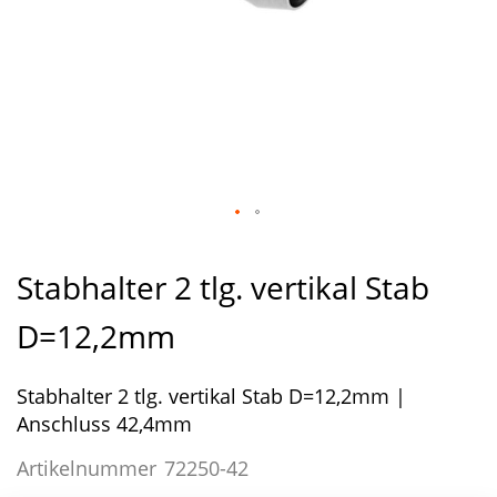
Zum
Anfang
Stabhalter 2 tlg. vertikal Stab
der
Bildergalerie
D=12,2mm
springen
Stabhalter 2 tlg. vertikal Stab D=12,2mm |
Anschluss 42,4mm
Artikelnummer
72250-42