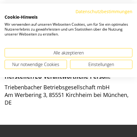
Die Preise verstehen sich zzgl. ges. MwSt. und
Versandkosten
.
Datenschutzbestimmungen
Cookie-Hinweis
Wir verwenden auf unseren Webseiten Cookies, um für Sie ein optimales
Verfügbarkeit:
Nutzererlebnis zu gewährleisten und um Statistiken über die Nutzung
unserer Webseiten zu erstellen.
Alle akzeptieren
Nur notwendige Cookies
Einstellungen
Angaben zur Produktsicherheit
Hersteller/EU verantwortliche Person:
Triebenbacher Betriebsgesellschaft mbH
Am Werbering 3, 85551 Kirchheim bei München,
DE