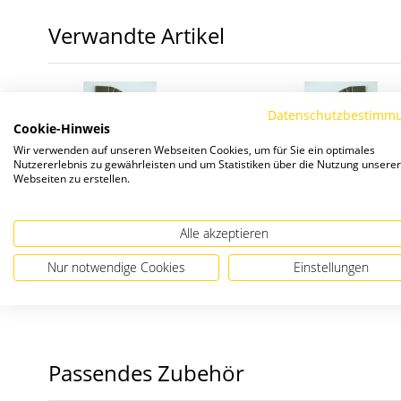
Bildergalerie
Verwandte Artikel
springen
Datenschutzbestimm
Cookie-Hinweis
Wir verwenden auf unseren Webseiten Cookies, um für Sie ein optimales
Nutzererlebnis zu gewährleisten und um Statistiken über die Nutzung unserer
Webseiten zu erstellen.
Schloss-Abdeckplatte 60 PZ72
Schloss-Abdeckpla
Alle akzeptieren
rechts
links
Nur notwendige Cookies
Einstellungen
Passendes Zubehör