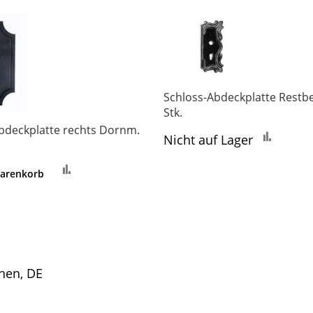
Schloss-Abdeckplatte Restb
Stk.
bdeckplatte rechts Dornm.
Zur
Nicht auf Lager
Vergle
Zur
hinzu
Warenkorb
Vergleichsliste
hinzufügen
hen, DE