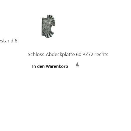
Schlo
In 
estand 6
Schloss-Abdeckplatte 60 PZ72 rechts
ichsliste
Zur
In den Warenkorb
fügen
Vergleichsliste
hinzufügen