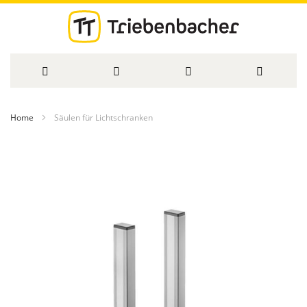
Direkt
Home
Säulen für Lichtschranken
zum
Zum
Inhalt
Ende
der
Bildergalerie
springen