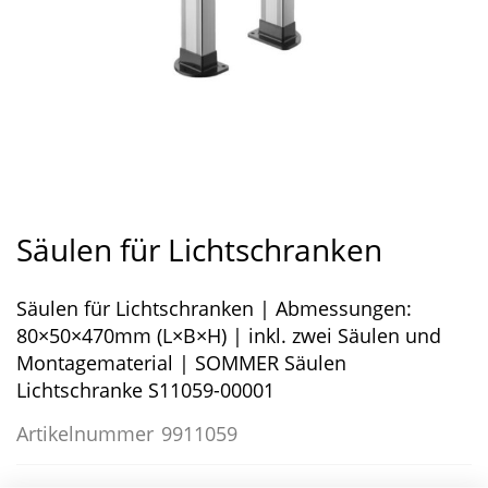
Zum
Anfang
Säulen für Lichtschranken
der
Bildergalerie
Säulen für Lichtschranken | Abmessungen:
springen
80×50×470mm (L×B×H) | inkl. zwei Säulen und
Montagematerial | SOMMER Säulen
Lichtschranke S11059-00001
Artikelnummer
9911059