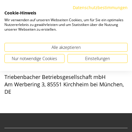
Die Preise verstehen sich zzgl. ges. MwSt. und
Versandkosten
.
Datenschutzbestimmungen
Cookie-Hinweis
Verfügbarkeit:
Wir verwenden auf unseren Webseiten Cookies, um für Sie ein optimales
Nutzererlebnis zu gewährleisten und um Statistiken über die Nutzung
unserer Webseiten zu erstellen.
Alle akzeptieren
Angaben zur Produktsicherheit
Nur notwendige Cookies
Einstellungen
Hersteller/EU verantwortliche Person:
Triebenbacher Betriebsgesellschaft mbH
Am Werbering 3, 85551 Kirchheim bei München,
DE