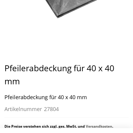
Zum
Anfang
Pfeilerabdeckung für 40 x 40
der
Bildergalerie
mm
springen
Pfeilerabdeckung für 40 x 40 mm
Artikelnummer
27804
Die Preise verstehen sich zzgl. ges. MwSt. und
Versandkosten
.