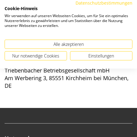
Datenschutzbestimmungen
Cookie-Hinweis
Verfügbarkeit:
Wir verwenden auf unseren Webseiten Cookies, um für Sie ein optimales
Nutzererlebnis zu gewährleisten und um Statistiken über die Nutzung
unserer Webseiten zu erstellen.
Alle akzeptieren
Angaben zur Produktsicherheit
Nur notwendige Cookies
Einstellungen
Hersteller/EU verantwortliche Person:
Triebenbacher Betriebsgesellschaft mbH
Am Werbering 3, 85551 Kirchheim bei München,
DE