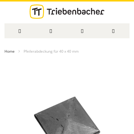
Direkt
Home
Pfeilerabdeckung für 40 x 40 mm
zum
Zum
Inhalt
Ende
der
Bildergalerie
springen