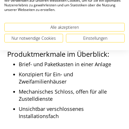
Wir verwenden auf unseren Webseiten Cookies, um für Sie ein optimales
verfügbar. Wahlweise mit Entnahme vorn oder
Nutzererlebnis zu gewährleisten und um Statistiken über die Nutzung
unserer Webseiten zu erstellen.
hinten. Bestehend aus verzinktem,
pulverbeschichtetem Stahl in Wunschfarbe
matt sowie in den zwei Größen L und XL
Alle akzeptieren
erhältlich.
Nur notwendige Cookies
Einstellungen
Produktmerkmale im Überblick:
Brief- und Paketkasten in einer Anlage
Konzipiert für Ein- und
Zweifamilienhäuser
Mechanisches Schloss, offen für alle
Zustelldienste
Unsichtbar verschlossenes
Installationsfach