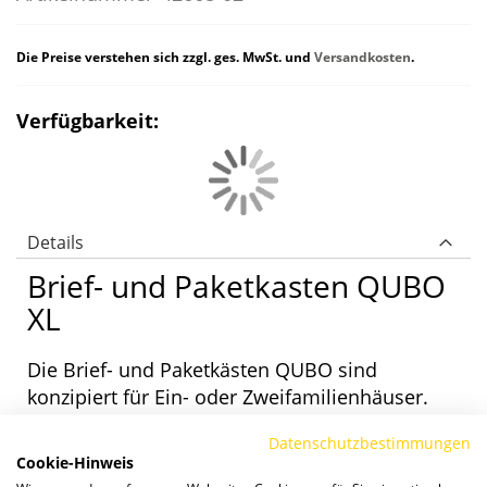
Die Preise verstehen sich zzgl. ges. MwSt. und
Versandkosten
.
Verfügbarkeit:
Details
Brief- und Paketkasten QUBO
XL
Die Brief- und Paketkästen QUBO sind
konzipiert für Ein- oder Zweifamilienhäuser.
Alle Modellvarianten sind als reiner
Datenschutzbestimmungen
Paketkasten, mit einem oder zwei Briefkästen
Cookie-Hinweis
sowie mit oder ohne Sprech-/ Klingelsystem