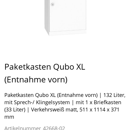
Zum
Anfang
Paketkasten Qubo XL
der
Bildergalerie
(Entnahme vorn)
springen
Paketkasten Qubo XL (Entnahme vorn) | 132 Liter,
mit Sprech-/ Klingelsystem | mit 1 x Briefkasten
(33 Liter) | Verkehrsweiß matt, 511 x 1114 x 371
mm
Artikelnummer
42668-02