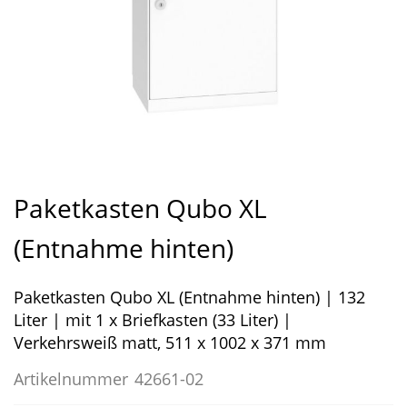
Zum
Anfang
Paketkasten Qubo XL
der
Bildergalerie
(Entnahme hinten)
springen
Paketkasten Qubo XL (Entnahme hinten) | 132
Liter | mit 1 x Briefkasten (33 Liter) |
Verkehrsweiß matt, 511 x 1002 x 371 mm
Artikelnummer
42661-02