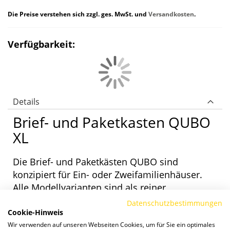
Die Preise verstehen sich zzgl. ges. MwSt. und
Versandkosten
.
Verfügbarkeit:
Details
Brief- und Paketkasten QUBO
XL
Die Brief- und Paketkästen QUBO sind
konzipiert für Ein- oder Zweifamilienhäuser.
Alle Modellvarianten sind als reiner
Paketkasten, mit einem oder zwei Briefkästen
Datenschutzbestimmungen
Cookie-Hinweis
sowie mit oder ohne Sprech-/ Klingelsystem
Wir verwenden auf unseren Webseiten Cookies, um für Sie ein optimales
verfügbar. Wahlweise mit Entnahme vorn oder