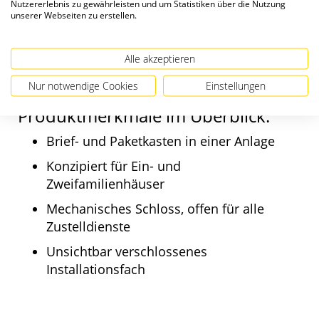
Nutzererlebnis zu gewährleisten und um Statistiken über die Nutzung
hinten. Bestehend aus verzinktem,
unserer Webseiten zu erstellen.
pulverbeschichtetem Stahl in Wunschfarbe
matt sowie in den zwei Größen L und XL
Alle akzeptieren
erhältlich.
Nur notwendige Cookies
Einstellungen
Produktmerkmale im Überblick:
Brief- und Paketkasten in einer Anlage
Konzipiert für Ein- und
Zweifamilienhäuser
Mechanisches Schloss, offen für alle
Zustelldienste
Unsichtbar verschlossenes
Installationsfach