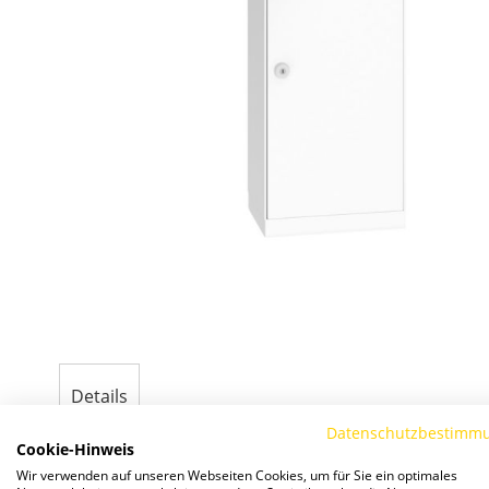
Zum
Anfang
der
Details
Bildergalerie
springen
Datenschutzbestimm
Brief- und Paketkas
Cookie-Hinweis
Wir verwenden auf unseren Webseiten Cookies, um für Sie ein optimales