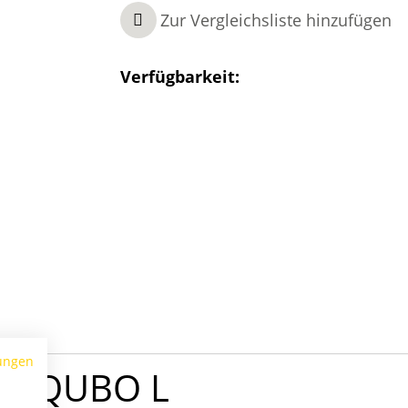
Zur Vergleichsliste hinzufügen
Verfügbarkeit:
ungen
ten QUBO L