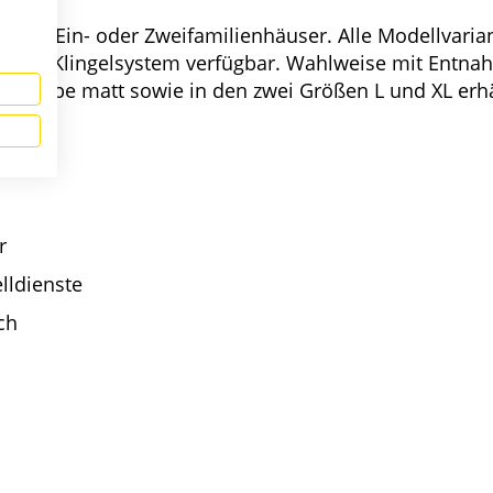
t für Ein- oder Zweifamilienhäuser. Alle Modellvaria
rech-/ Klingelsystem verfügbar. Wahlweise mit Entna
chfarbe matt sowie in den zwei Größen L und XL erhä
r
lldienste
ch