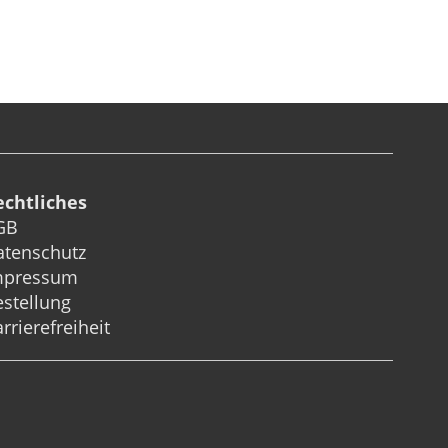
echtliches
GB
atenschutz
mpressum
stellung
rrierefreiheit