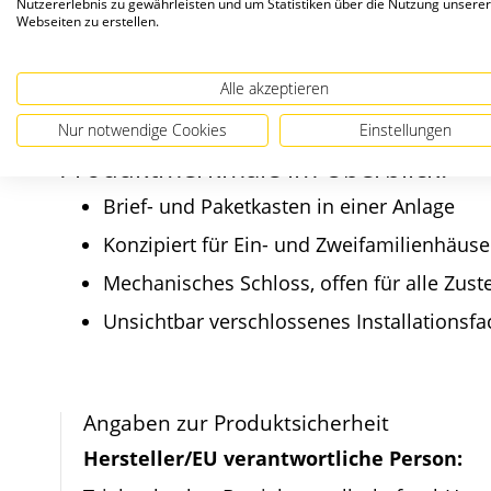
Nutzererlebnis zu gewährleisten und um Statistiken über die Nutzung unserer
Webseiten zu erstellen.
Die Brief- und Paketkästen QUBO sind konzipier
oder zwei Briefkästen sowie mit oder ohne Sp
verzinktem, pulverbeschichtetem Stahl in Wuns
Alle akzeptieren
Nur notwendige Cookies
Einstellungen
Produktmerkmale im Überblick:
Brief- und Paketkasten in einer Anlage
Konzipiert für Ein- und Zweifamilienhäuse
Mechanisches Schloss, offen für alle Zuste
Unsichtbar verschlossenes Installationsfa
Angaben zur Produktsicherheit
Hersteller/EU verantwortliche Person: