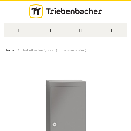
Direkt
Home
Paketkasten Qubo L (Entnahme hinten)
zum
Zum
Inhalt
Ende
der
Bildergalerie
springen