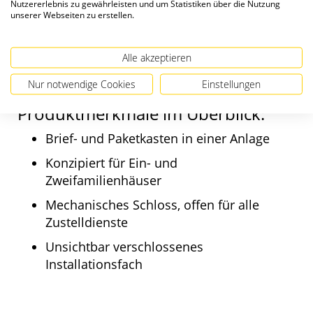
Nutzererlebnis zu gewährleisten und um Statistiken über die Nutzung
hinten. Bestehend aus verzinktem,
unserer Webseiten zu erstellen.
pulverbeschichtetem Stahl in Wunschfarbe
matt sowie in den zwei Größen L und XL
Alle akzeptieren
erhältlich.
Nur notwendige Cookies
Einstellungen
Produktmerkmale im Überblick:
Brief- und Paketkasten in einer Anlage
Konzipiert für Ein- und
Zweifamilienhäuser
Mechanisches Schloss, offen für alle
Zustelldienste
Unsichtbar verschlossenes
Installationsfach