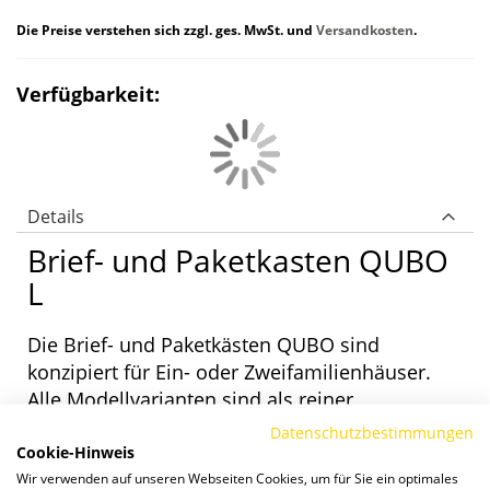
Die Preise verstehen sich zzgl. ges. MwSt. und
Versandkosten
.
Verfügbarkeit:
Details
Brief- und Paketkasten QUBO
L
Die Brief- und Paketkästen QUBO sind
konzipiert für Ein- oder Zweifamilienhäuser.
Alle Modellvarianten sind als reiner
Paketkasten, mit einem oder zwei Briefkästen
Datenschutzbestimmungen
Cookie-Hinweis
sowie mit oder ohne Sprech-/ Klingelsystem
Wir verwenden auf unseren Webseiten Cookies, um für Sie ein optimales
verfügbar. Wahlweise mit Entnahme vorn oder