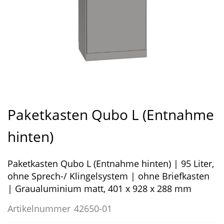
Zum
Anfang
Paketkasten Qubo L (Entnahme
der
Bildergalerie
hinten)
springen
Paketkasten Qubo L (Entnahme hinten) | 95 Liter,
ohne Sprech-/ Klingelsystem | ohne Briefkasten
| Graualuminium matt, 401 x 928 x 288 mm
Artikelnummer
42650-01